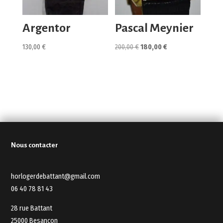
Argentor
Pascal Meynier
Le
Le
130,00
€
200,00
€
180,00
€
prix
prix
initial
actuel
était :
est :
200,00 €.
180,00 €.
Nous contacter
horlogerdebattant@gmail.com
06 40 78 81 43
28 rue Battant
25000 Besançon