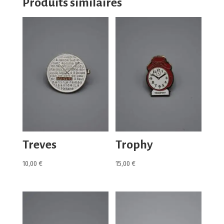
Produits similaires
Treves
Trophy
10,00
€
15,00
€