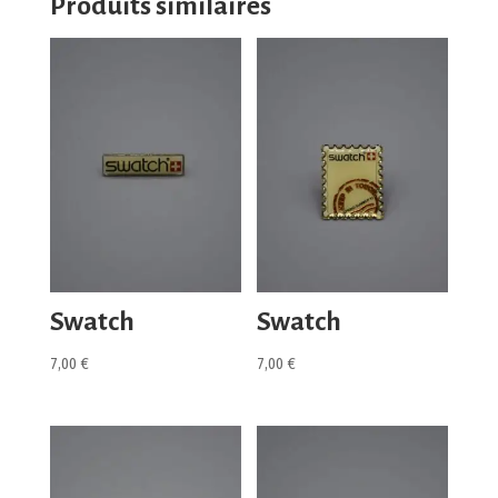
Produits similaires
Swatch
Swatch
7,00
€
7,00
€