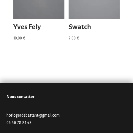
Yves Fely
Swatch
10,00
€
7,00
€
Nous contacter
horlogerdebattant@gmail.com
06 40 78 81 43