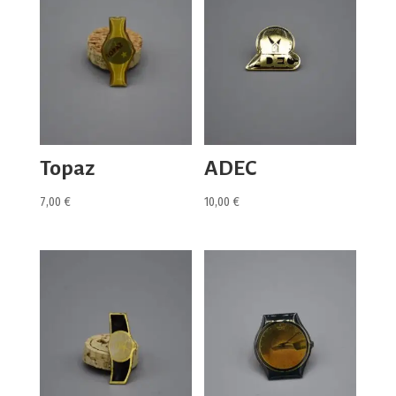
Topaz
ADEC
7,00
€
10,00
€