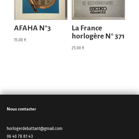
AFAHA N°3
La France
horlogère N° 371
15,00
€
25,00
€
Nous contacter
horlogerdebattant@gmail.com
06 40 78 81 43