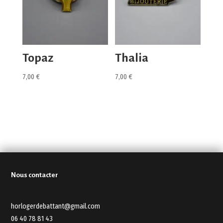
Topaz
Thalia
7,00
€
7,00
€
Nous contacter
horlogerdebattant@gmail.com
06 40 78 81 43