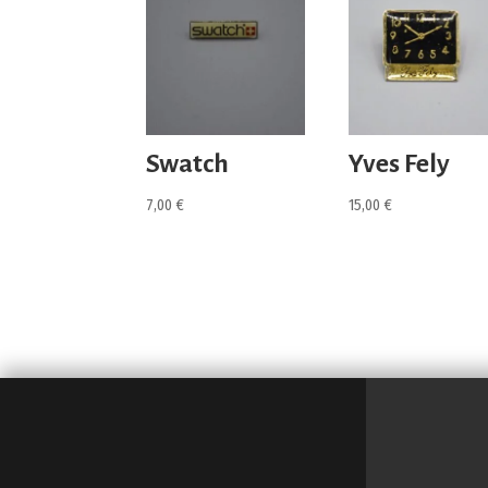
Swatch
Yves Fely
7,00
€
15,00
€