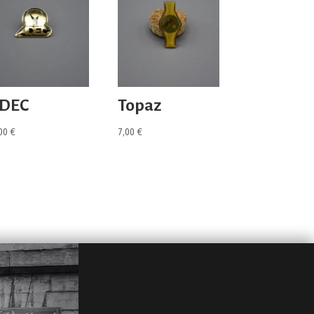
DEC
Topaz
,00
€
7,00
€