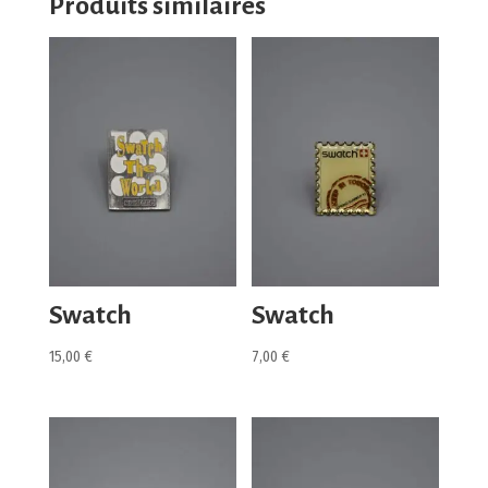
Produits similaires
Swatch
Swatch
15,00
€
7,00
€