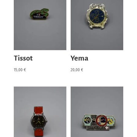
Tissot
Yema
15,00
€
20,00
€