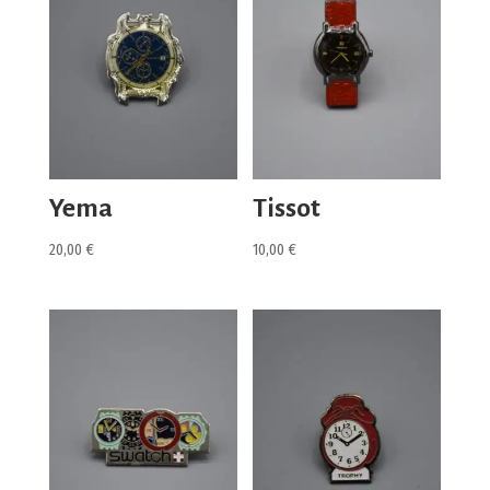
Yema
Tissot
20,00
€
10,00
€